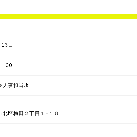
月13日
7：30
び人事担当者
市北区梅田２丁目１−１８